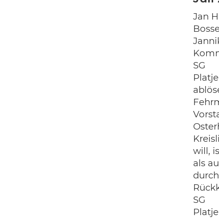
Jan H
Boss
Janni
Komm
SG
Platj
ablös
Fehrm
Vorst
Oster
Kreis
will, 
als a
durch
Rückk
SG
Platj