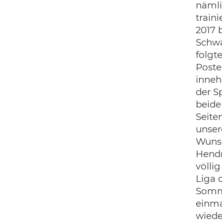
nämli
train
2017 
Schwa
folgt
Poste
inneh
der S
beide
Seite
unser
Wunsc
Hendr
völlig
Liga 
Somme
einma
wiede