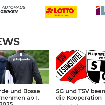
EWS
rde und Bosse
SG und TSV bee
rnehmen ab 1.
die Kooperation
 2025