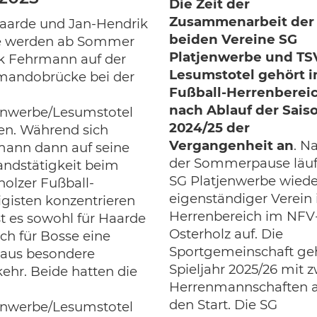
Die Zeit der
Zusammenarbeit der
aarde und Jan-Hendrik
beiden Vereine SG
e werden ab Sommer
Platjenwerbe und TS
k Fehrmann auf der
Lesumstotel gehört 
andobrücke bei der
Fußball-Herrenberei
nach Ablauf der Sais
enwerbe/Lesumstotel
2024/25 der
en. Während sich
Vergangenheit an
. N
ann dann auf seine
der Sommerpause läuf
andstätigkeit beim
SG Platjenwerbe wiede
holzer Fußball-
eigenständiger Verein
ligisten konzentrieren
Herrenbereich im NFV-
ist es sowohl für Haarde
Osterholz auf. Die
uch für Bosse eine
Sportgemeinschaft ge
aus besondere
Spieljahr 2025/26 mit z
ehr. Beide hatten die
Herrenmannschaften 
den Start. Die SG
enwerbe/Lesumstotel