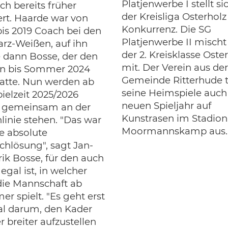
Platjenwerbe I stellt si
ch bereits früher
der Kreisliga Osterholz
iert. Haarde war von
Konkurrenz. Die SG
bis 2019 Coach bei den
Platjenwerbe II mischt
rz-Weißen, auf ihn
der 2. Kreisklasse Oste
e dann Bosse, der den
mit. Der Verein aus der
n bis Sommer 2024
Gemeinde Ritterhude t
atte. Nun werden ab
seine Heimspiele auch
pielzeit 2025/2026
neuen Spieljahr auf
 gemeinsam an der
Kunstrasen im Stadion
nlinie stehen. "Das war
Moormannskamp aus.
e absolute
hlösung", sagt Jan-
ik Bosse, für den auch
 egal ist, in welcher
die Mannschaft ab
r spielt. "Es geht erst
l darum, den Kader
r breiter aufzustellen