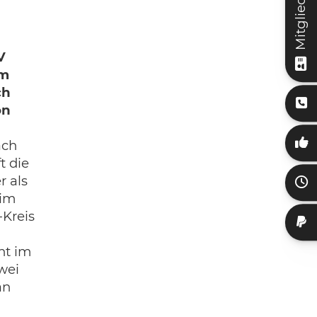
V
im
ch
on
ach
t die
r als
 im
Kreis
ht im
wei
an