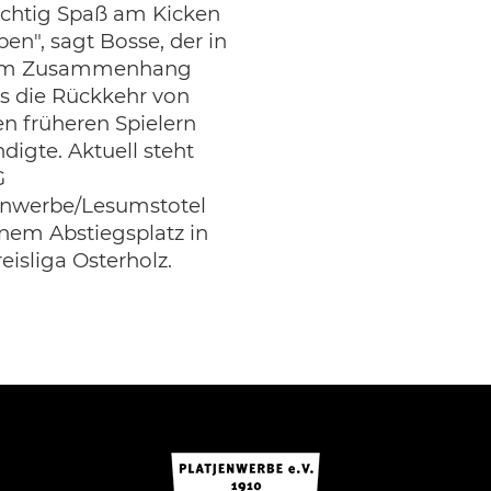
ichtig Spaß am Kicken
ben", sagt Bosse, der in
em Zusammenhang
ts die Rückkehr von
en früheren Spielern
digte. Aktuell steht
G
enwerbe/Lesumstotel
inem Abstiegsplatz in
eisliga Osterholz.