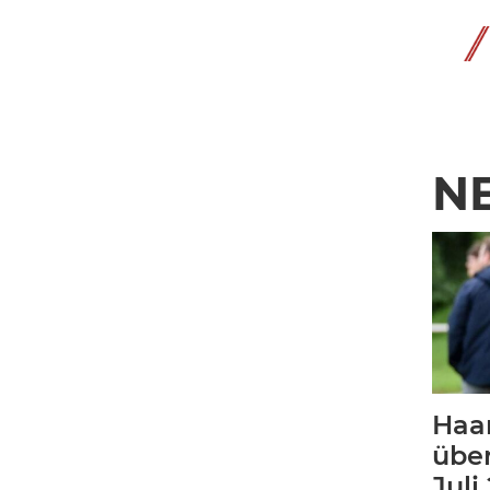
N
Haa
übe
Juli