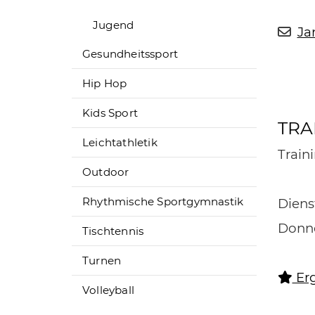
Jugend
Ja
Gesundheitssport
Hip Hop
Kids Sport
TRA
Leichtathletik
Train
Outdoor
Rhythmische Sportgymnastik
Dien
Donne
Tischtennis
Turnen
Erg
Volleyball