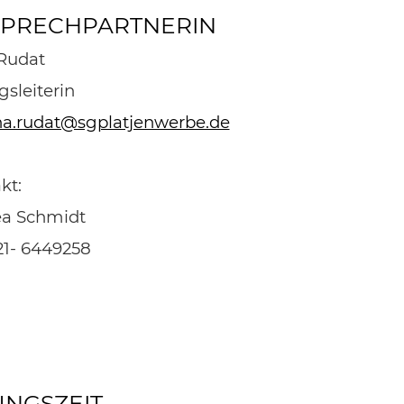
PRECHPARTNERIN
Rudat
sleiterin
na.rudat@sgplatjenwerbe.de
kt:
a Schmidt
1- 6449258
NGSZEIT