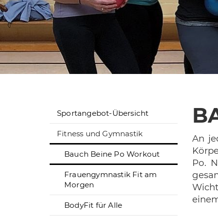
B
Sportangebot-Übersicht
Fitness und Gymnastik
An je
Körpe
Bauch Beine Po Workout
Po. N
gesam
Frauengymnastik Fit am
Morgen
Wicht
einem
BodyFit für Alle