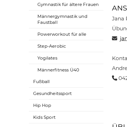
Gymnastik für ältere Frauen
ANS
Männergymnastik und
Jana 
Faustball
Übung
Powerworkout für alle
ja
Step-Aerobic
Konta
Yogilates
Andre
Männerfitness Ü40
042
Fußball
Gesundheitssport
Hip Hop
Kids Sport
ÜBU